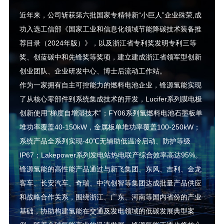
近年来，公司斩获第六批国家专精特新“小巨人”企业殊荣,成
功入选工信部《国家工业和信息化领域节能降碳技术装备推
荐目录（2024年版）》，以及浙江省专利奖发明专利三等
奖、创蓝碳中和先锋奖等奖项，建立建成浙江省领军型创新
创业团队、企业研发中心、博士后流动工作站。
作为一家拥有自主可控能力的燃料电池企业，锋源氢能实现
了从核心零部件到系统集成技术的开发，Lucifer系列膜电极
创新使用“梯度自增湿技术”；FY06系列氢燃料电池石墨板单
堆功率覆盖40-150kW，金属板单堆功率覆盖100-250kW；
系统产品全系列实现-40℃无辅助低温冷启动、防护等级
IP67；Lakepower系列发电站热电联产综合效率高达95%。
锋源氢能的高性能产品通过与新飞集团、东风、吉利、金龙
客车、长安汽车、奇瑞、中汽创智等集团达成批量产品供应
和战略合作关系，围绕浙江、广东、河南等国内省份的产业
基础，协助构建氢能在交通及发电领域的低碳发展典型案